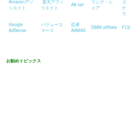
Amazonアソ
楽天アフィ
リンク・シ
コ
A8.net
シエイト
リエイト
ェア
ナ
ラ
Google
バリューコ
忍者
DMM.affiliate
FC2
AdSense
マース
AdMAX
お勧めトピックス