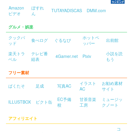
Amazon
ぽすれ
TUTAYADISCAS
DMM.com
ビデオ
ん
グルメ・娯楽
クックパ
ホットペ
食べログ
ぐるなび
出前館
ッド
ッパー
楽天トラ
テレビ番
小説を読
4Gamer.net
Pixiv
ベル
組表
もう
フリー素材
イラスト
お勧め素材
ぱくたそ
足成
写真AC
AC
サイト
EC予備
甘茶音楽
ミュージッ
ILLUSTBOX
ピクト缶
校
工房
クノート
アフィリエイト
コ