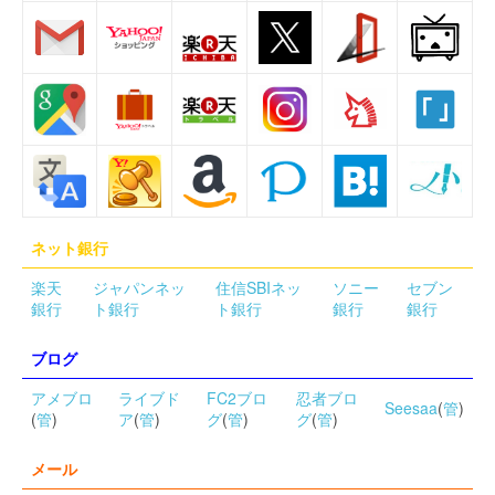
ネット銀行
楽天
ジャパンネッ
住信SBIネッ
ソニー
セブン
銀行
ト銀行
ト銀行
銀行
銀行
ブログ
アメブロ
ライブド
FC2ブロ
忍者ブロ
Seesaa
(
管
)
(
管
)
ア
(
管
)
グ
(
管
)
グ
(
管
)
メール