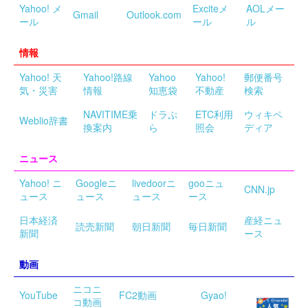
Yahoo! メ
Exciteメ
AOLメー
Gmail
Outlook.com
ール
ール
ル
情報
Yahoo! 天
Yahoo!路線
Yahoo
Yahoo!
郵便番号
気・災害
情報
知恵袋
不動産
検索
NAVITIME乗
ドラぷ
ETC利用
ウィキペ
Weblio辞書
換案内
ら
照会
ディア
ニュース
Yahoo! ニ
Googleニ
livedoorニ
gooニュ
CNN.jp
ュース
ュース
ュース
ース
日本経済
産経ニュ
読売新聞
朝日新聞
毎日新聞
新聞
ース
動画
ニコニ
YouTube
FC2動画
Gyao!
コ動画